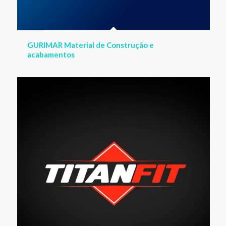
TITANFIT GURIRI – Academia na orla lado Sul