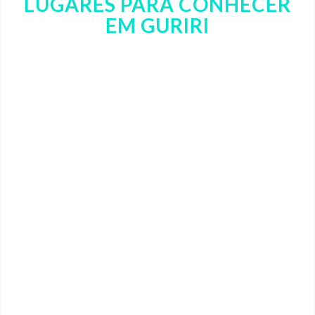
LUGARES PARA CONHECER
EM GURIRI
Próximo
MELEIRAS – Natureza, rio e tradição pertinho de