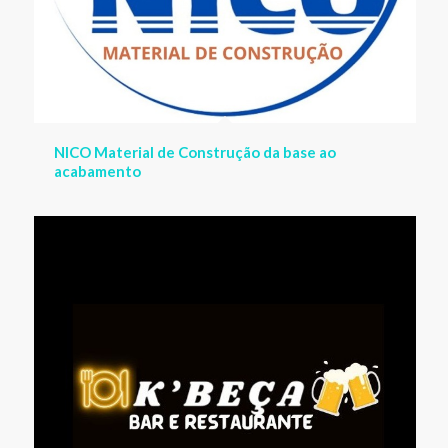
K´BEÇA BAR E RESTAURANTE na orla de Guriri