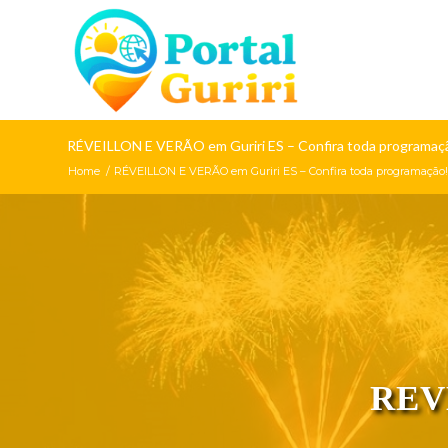
RÉVEILLON E VERÃO em Guriri ES – Confira toda programaç
Home
/
RÉVEILLON E VERÃO em Guriri ES – Confira toda programação!
REV