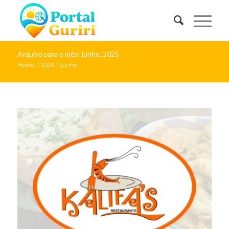
Arquivo para o mês: junho, 2025
Home
/
2025
/
junho