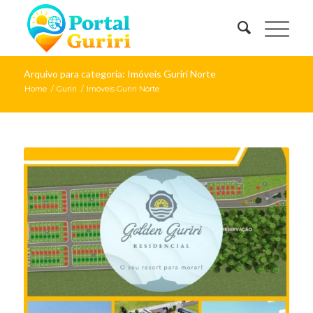
Arquivo para categoria: Imóveis Guriri Norte
Home
/
Guriri
/
Imóveis Guriri Norte