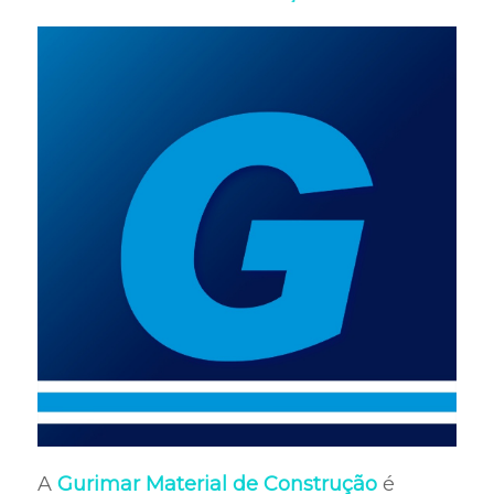
A
Gurimar Material de Construção
é